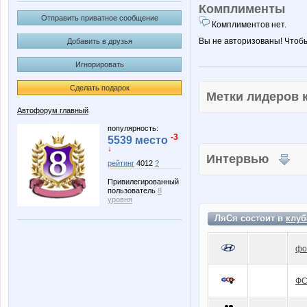
Комплименты
Отправить приватное сообщение
Комплиментов нет.
Вы не авторизованы! Чтоб
Добавить в друзья
Игнорировать
Сделать подарок
Метки лидеров
Автофорум главный
популярность:
-3
5539 место
↓
Интервью
рейтинг
4012
?
Привилегированный
пользователь
8
уровня
ЛяСя состоит в
клуб
фо
Ф