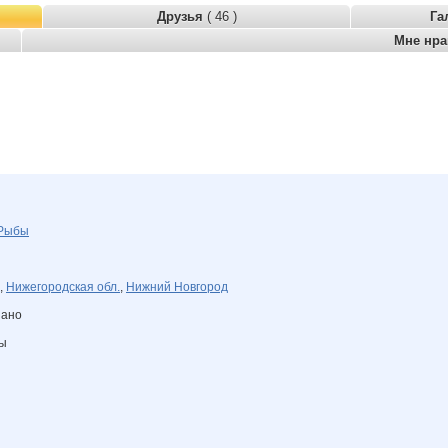
Друзья
( 46 )
Га
Мне нр
Рыбы
,
Нижегородская обл.
,
Нижний Новгород
зано
ны