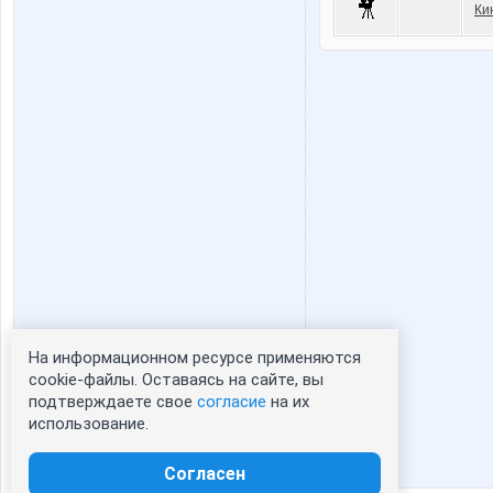
Ки
На информационном ресурсе применяются
Статистика портрета:
cookie-файлы. Оставаясь на сайте, вы
подтверждаете свое
согласие
на их
сейчас просматривают портрет - 0
использование.
зарегистрированные пользователи
посетившие портрет за 7 дней - 0
Согласен