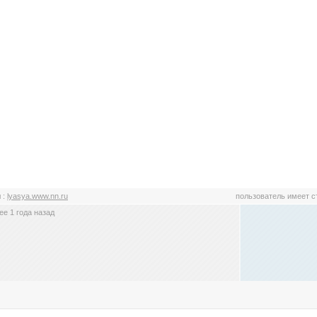
я
:
lyasya.www.nn.ru
пользователь имеет 
е 1 года назад