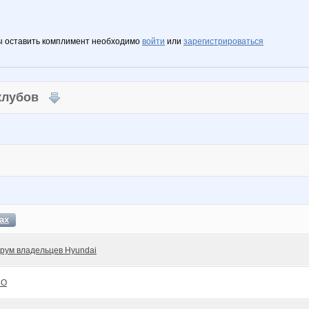
ы оставить комплимент необходимо
войти
или
зарегистрироваться
 клубов
ах
рум владельцев Hyundai
СО