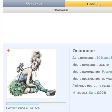
Основное
Блог
( 0 )
Шпионаж
Основное
Дата рождения :
10 Марта
Место рождения : скрыто
Место нахождения :
Россия
Место проживания : не ука
Любимые места : не указа
Интересы :
Кино
(3204)
Портрет заполнен на 55 %